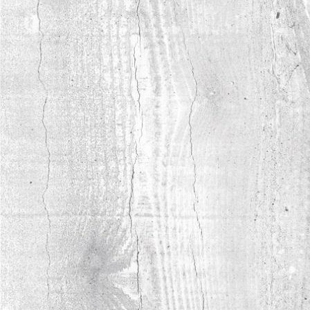
читать полностью
11.12.2025
НОВАЯ КОЛЛЕКЦИЯ LAMARTY
FORMA ПРЕДСТАВЛЕНА В ИЖЕВСКЕ
В Ижевске прошла профессиональная
встреча для мебельщиков и дизайнеров, где
особое внимание уделили новой коллекции
ЛДСП Lamarty FORMA.
читать полностью
10.12.2025
МЕБЕЛЬНАЯ КОНФЕРЕНЦИЯ В
КИРОВЕ: РЕШЕНИЯ LAMARTY И
SYPLY
В Кирове прошла отраслевая конференция
для специалистов мебельного бизнеса,
дизайна и архитектуры.
читать полностью