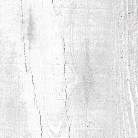
28.05.2025
СЕМИНАР В ХАБАРОВСКЕ:
МАТЕРИАЛЫ ДЛЯ МЕБЕЛЬЩИКОВ И
ДИЗАЙНЕРОВ
В Хабаровске прошел отраслевой семинар
для мебельщиков и дизайнеров,
организованный официальным дилером
продукции СФЗ.
читать полностью
28.04.2025
НОВАЯ ТЕКСТУРА «РЭЙВУД» В
АССОРТИМЕНТЕ ЛДСП LAMARTY
В ассортименте Lamarty появилась текстура
«РЭЙВУД», ориентированная на природную
эстетику и современные интерьерные
тренды.
читать полностью
21.04.2025
ФАНЕРА SYPLY ПРЕДСТАВЛЕНА НА