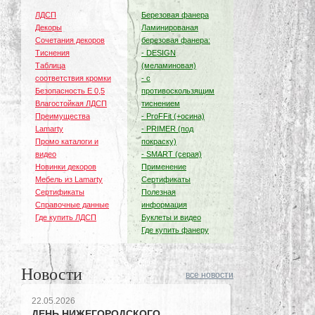
ЛДСП
Березовая фанера
Декоры
Ламинированая
Сочетания декоров
березовая фанера:
Тиснения
- DESIGN
Таблица
(меламиновая)
соответствия кромки
- с
Безопасность Е 0,5
противоскользящим
Влагостойкая ЛДСП
тиснением
Преимущества
- ProFFit (+осина)
Lamarty
- PRIMER (под
Промо каталоги и
покраску)
видео
- SMART (серая)
Новинки декоров
Применение
Мебель из Lamarty
Сертификаты
Сертификаты
Полезная
Справочные данные
информация
Где купить ЛДСП
Буклеты и видео
Где купить фанеру
Новости
все новости
22.05.2026
ДЕНЬ НИЖЕГОРОДСКОГО