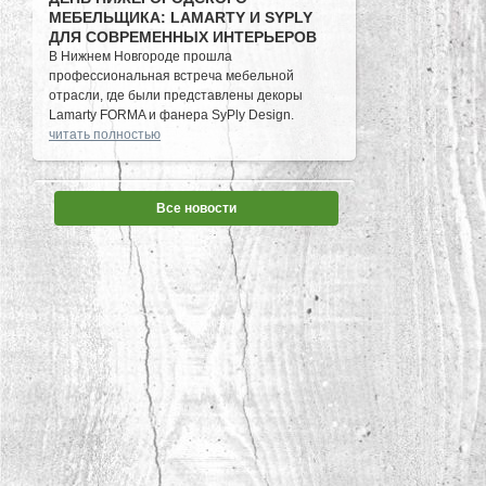
МЕБЕЛЬЩИКА: LAMARTY И SYPLY
ДЛЯ СОВРЕМЕННЫХ ИНТЕРЬЕРОВ
В Нижнем Новгороде прошла
профессиональная встреча мебельной
отрасли, где были представлены декоры
Lamarty FORMA и фанера SyPly Design.
читать полностью
14.05.2026
Все новости
LAMARTY НА ПЛОЩАДКЕ
SCHATTDECOR: ТЕХНОЛОГИИ И
ТРЕНДЫ ДЕКОРОВ
Специалисты Lamarty познакомились с
производством Schattdecor и обсудили
актуальные тенденции декоративных
покрытий для мебельной отрасли.
читать полностью
07.05.2026
ФАНЕРА SYPLY ПРЕДСТАВЛЕНА НА
ВЫСТАВКЕ YAPI - TURKEYBUILD