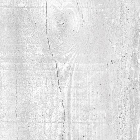
ISTANBUL 2026
Сыктывкарский фанерный завод представил
фанеру SyPly на международной
строительной выставке в Стамбуле.
читать полностью
15.04.2026
SYPLY И LAMARTY НА МЕБЕЛЬНОЙ
ВЫСТАВКЕ UMIDS-2026 В
КРАСНОДАРЕ
На UMIDS-2026 были представлены фанера
SyPly и новинки ЛДСП Lamarty, включая
коллекцию FORMA.
читать полностью
04.04.2026
MOSBUILD 2026: МАТЕРИАЛЫ SYPLY
И LAMARTY В ЕДИНОЙ ЭКСПОЗИЦИИ
На MosBuild 2026 завод представил
березовую фанеру SyPly и ламинированные
ДСП Lamarty как решения для строительства,
мебели и интерьера.