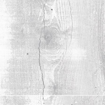
26.11.2025
LAMARTY ПРЕДСТАВИЛА
КОЛЛЕКЦИЮ FORMA НА
«ПЛАТFORME ВДОХНОВЕНИЯ»
Команда Lamarty презентовала коллекцию
декоров FORMA на закрытом событии для
профессионалов интерьерной отрасли.
читать полностью
15.10.2025
ВСТРЕЧА ПРОФЕССИОНАЛОВ
МЕБЕЛЬНОЙ ОТРАСЛИ У КОМПАНИИ
«КВАДРАТ»
На Дне открытых дверей компании «Квадрат»
обсуждали современные материалы,
мебельные решения и запросы дизайнеров.
читать полностью
23.09.2025
SYPLY И LAMARTY ПРЕДСТАВЛЕНЫ
НА FMC CHINA 2025