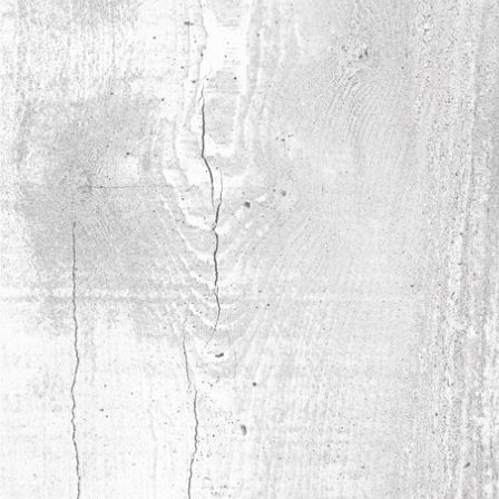
Сыктывкарский фанерный завод представил
березовую фанеру SyPly и ЛДСП Lamarty на
выставке FMC China 2025 в Шанхае.
читать полностью
21.08.2025
ДИЛЕРСКАЯ КОНФЕРЕНЦИЯ
LAMARTY НА АЛТАЕ
Традиционная встреча дилеров Lamarty
прошла на Алтае и была посвящена развитию
бренда и партнерской сети.
читать полностью
19.06.2025
СЕМИНАР В ПЕРМИ: РЕШЕНИЯ
LAMARTY И SYPLY ДЛЯ ИНТЕРЬЕРА
В Перми прошел профессиональный семинар
для специалистов мебельной отрасли и
дизайна интерьеров.
читать полностью