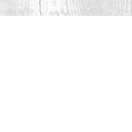
СТРОИТЕЛЬНОЙ ВЫСТАВКЕ В
ТУРЦИИ
Сыктывкарский фанерный завод представил
фанеру SyPly на международной
строительной выставке в Стамбуле.
читать полностью
16.04.2025
SYPLY И LAMARTY НА DUBAI
WOODSHOW 2025
На Dubai WoodShow 2025 были представлены
фанера SyPly и ламинированные плиты
Lamarty.
читать полностью
07.04.2025
SYPLY И LAMARTY НА MOSBUILD
2025
Сыктывкарский фанерный завод представил
бренды SyPly и Lamarty на юбилейной
выставке MosBuild 2025.